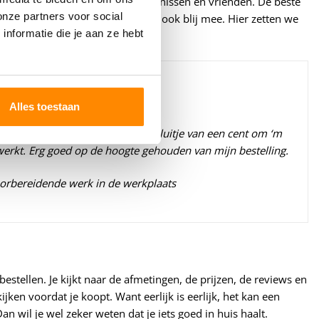
open, komen bij ons via hun kennissen en vrienden. De beste
onze partners voor social
’ op onze website, en daar zijn we ook blij mee. Hier zetten we
nformatie die je aan ze hebt
bedrijf.
Alles toestaan
duidelijke montagehandleiding. Fluitje van een cent om ‘m
gewerkt. Erg goed op de hoogte gehouden van mijn bestelling.
voorbereidende werk in de werkplaats
bestellen. Je kijkt naar de afmetingen, de prijzen, de reviews en
kijken voordat je koopt. Want eerlijk is eerlijk, het kan een
an wil je wel zeker weten dat je iets goed in huis haalt.