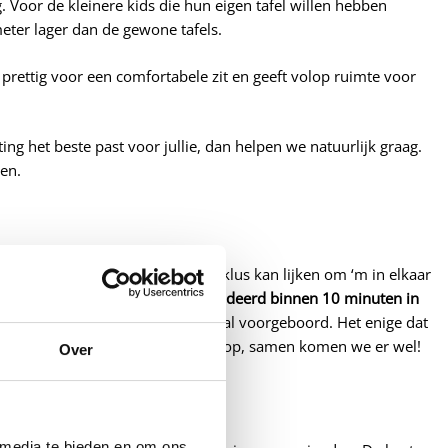
g. Voor de kleinere kids die hun eigen tafel willen hebben
meter lager dan de gewone tafels.
s prettig voor een comfortabele zit en geeft volop ruimte voor
g het beste past voor jullie, dan helpen we natuurlijk graag.
en.
r we weten dat het soms best een klus kan lijken om ‘m in elkaar
’s zet je de picknicktafel
gegarandeerd
binnen 10 minuten in
n genummerd. Ook zijn de gaten al voorgeboord. Het enige dat
t zelf uit? Neem dan even contact op, samen komen we er wel!
Over
 media te bieden en om ons