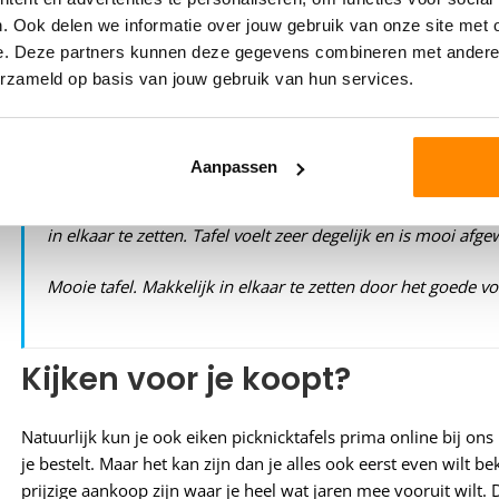
De meeste mensen die bij ons een eikenhouten picknicktafel k
. Ook delen we informatie over jouw gebruik van onze site met 
reclame die er is natuurlijk! Een enkeling zet een ‘beoordeling
e. Deze partners kunnen deze gegevens combineren met andere i
er een paar op een rijtje:
erzameld op basis van jouw gebruik van hun services.
Puur vakwerk en korte levertijd. Prettig zaken doen met dit 
Aanpassen
Tafel heeft een goede zithoogte en werd geleverd met een 
in elkaar te zetten. Tafel voelt zeer degelijk en is mooi af
Mooie tafel. Makkelijk in elkaar te zetten door het goede 
Kijken voor je koopt?
Natuurlijk kun je ook eiken picknicktafels prima online bij ons 
je bestelt. Maar het kan zijn dan je alles ook eerst even wilt be
prijzige aankoop zijn waar je heel wat jaren mee vooruit wilt. D