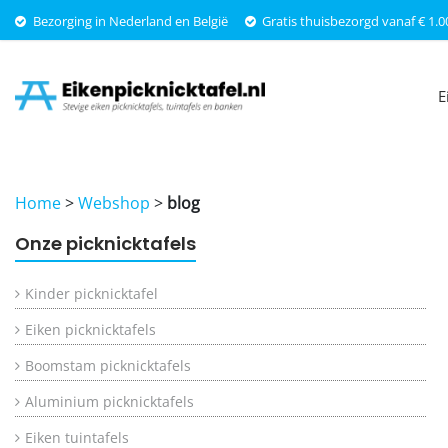
Bezorging in Nederland en België
Gratis thuisbezorgd vanaf € 1.0
Eikenpicknicktafel.nl
E
Stevige
eiken
picknicktafels,
tuinfafels
en
banken
Home
>
Webshop
>
blog
Onze picknicktafels
Kinder picknicktafel
Eiken picknicktafels
Boomstam picknicktafels
Aluminium picknicktafels
Eiken tuintafels