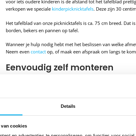
voor iets oudere kinderen is de afstand tot het tafelblad pretti
verkopen we speciale
kinderpicknicktafels
. Deze zijn 30 centi
Het tafelblad van onze picknicktafels is ca. 75 cm breed. Dat i
borden, bekers en pannen op tafel.
Wanneer je hulp nodig hebt met het beslissen van welke afmetin
Neem even
contact
op, of maak een afspraak om langs te kom
Eenvoudig zelf monteren
Het is altijd fijn wanneer de picknicktafel eenmaal staat, maa
te zetten! Met onze eenvoudige
5-stappen handleiding
met foto
elkaar
. De poten en het blad hebben wij al voorgemonteerd e
je nodig hebt is een (schroef)boormachine. Kom je er echt nie
Details
Wat zeggen onze klanten?
 van cookies
ent en advertenties te personaliseren, om functies voor social