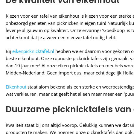
De kwaliteit van eikenhout
Kiezen voor een tafel van eikenhout is kiezen voor een sterke e
onbezorgd genieten van picknicken in eigen tuin! Natuurlijk 
lever je al gauw in op kwaliteit. Onze ervaring? ‘Goedkoop’ is t
achterkomt dat je alweer een nieuwe tafel nodig hebt.
Bij
eikenpicknicktafel.nl
hebben we er daarom voor gekozen om a
beste eikenhout. Onze robuuste picknick tafels zijn gemaakt v
dan 10 jaar mee! Al onze eiken picknicktafels en meubels w
Midden-Nederland. Geen import dus, maar echt degelijk Holl
Eikenhout
staat alom bekend als een sterke en weerbestendige 
wat verkleuren, maar dat geeft het alleen maar meer een ‘puur 
Duurzame picknicktafels van
Kwaliteit staat bij ons altijd voorop. Gelukkig kunnen we d
producten te maken. We noemen onze picknicktafels dan ook, 