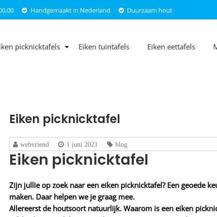
00,00
Handgemaakt in Nederland
Duurzaam hout
iken picknicktafels
Eiken tuintafels
Eiken eettafels
Eiken picknicktafel
webvriend
1 juni 2021
blog
Eiken picknicktafel
Zijn jullie op zoek naar een eiken picknicktafel? Een geoede ke
maken. Daar helpen we je graag mee.
Allereerst de houtsoort natuurlijk. Waarom is een eiken pickn