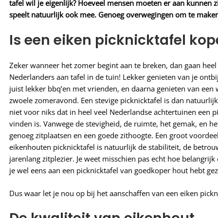
tafel wil je eigenlijk? Hoeveel mensen moeten er aan kunnen zitt
speelt natuurlijk ook mee. Genoeg overwegingen om te maken
Is een eiken picknicktafel ko
Zeker wanneer het zomer begint aan te breken, dan gaan heel 
Nederlanders aan tafel in de tuin! Lekker genieten van je ontbij
juist lekker bbq’en met vrienden, en daarna genieten van een 
zwoele zomeravond. Een stevige picknicktafel is dan natuurlijk 
niet voor niks dat in heel veel Nederlandse achtertuinen een pi
vinden is. Vanwege de stevigheid, de ruimte, het gemak, en he
genoeg zitplaatsen en een goede zithoogte. Een groot voordee
eikenhouten picknicktafel is natuurlijk de stabiliteit, de betr
jarenlang zitplezier. Je weet misschien pas echt hoe belangrijk
je wel eens aan een picknicktafel van goedkoper hout hebt gez
Dus waar let je nou op bij het aanschaffen van een eiken pickni