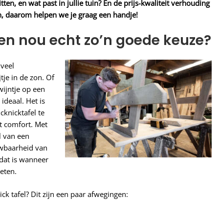
en, en wat past in jullie tuin? En de prijs-kwaliteit verhouding
, daarom helpen we je graag een handje!
pen nou echt zo’n goede keuze?
veel
tje in de zon. Of
wijntje op een
ideaal. Het is
cknicktafel te
t comfort. Met
l van een
ouwbaarheid van
 dat is wanneer
eten.
ck tafel? Dit zijn een paar afwegingen: