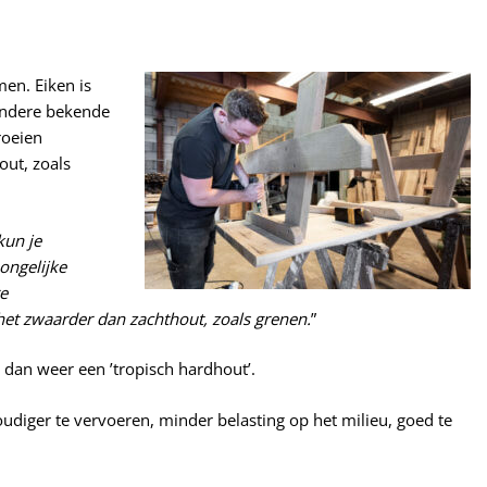
men. Eiken is
Andere bekende
roeien
ut, zoals
kun je
ongelijke
e
et zwaarder dan zachthout, zoals grenen.
”
s dan weer een ’tropisch hardhout’.
oudiger te vervoeren, minder belasting op het milieu, goed te