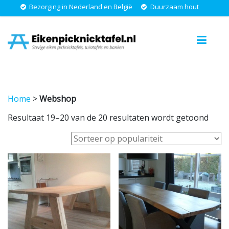
Bezorging in Nederland en België
Duurzaam hout
Eikenpicknicktafel.nl
Stevige
eiken
picknicktafels,
tuinfafels
en
banken
Home
>
Webshop
Geso
Resultaat 19–20 van de 20 resultaten wordt getoond
op
popul