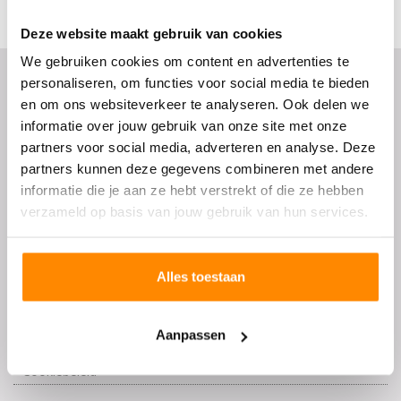
✓
Handgemaakt in Nederland
✓
Elke tafel is uniek
Deze website maakt gebruik van cookies
We gebruiken cookies om content en advertenties te
personaliseren, om functies voor social media te bieden
en om ons websiteverkeer te analyseren. Ook delen we
Hoe werkt het?
informatie over jouw gebruik van onze site met onze
partners voor social media, adverteren en analyse. Deze
Hoe werkt het?
partners kunnen deze gegevens combineren met andere
informatie die je aan ze hebt verstrekt of die ze hebben
Klantenservice
verzameld op basis van jouw gebruik van hun services.
Bestellen
Betalen
Alles toestaan
Verzenden
Afhalen
Aanpassen
Retourneren
Cookiebeleid